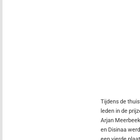
Tijdens de thui
leden in de prijz
Arjan Meerbeek 
en Disinaa wer
een vierde plaa