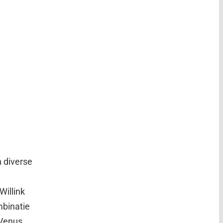
n diverse
Willink
mbinatie
 Venus