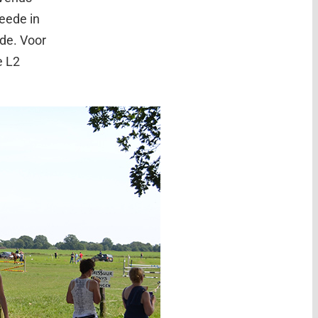
eede in
de. Voor
e L2