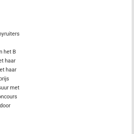
nyruiters
n het B
et haar
et haar
rijs
suur met
concours
rdoor