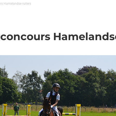
rs Hamelandse ruiters
rconcours Hamelandse