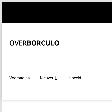
Ga
naar
inhoud
Voorpagina
Nieuws
In beeld