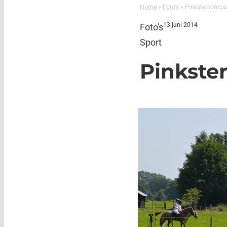
Home
»
Foto's
»
Pinksterconcou
13 juni 2014
Foto's
Sport
Pinkste