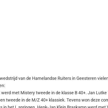
swedstrijd van de Hamelandse Ruiters in Geesteren viele
en:
werd met Mistery tweede in de klasse B 40+. Jan Lutke 
den tweede in de M/Z 40+ klassiek. Tevens won deze co
ts in het L springen. Henk-Jan Klein Braskamp werd met