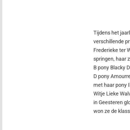
Tijdens het jaa
verschillende pr
Frederieke ter 
springen, haar 
B pony Blacky D
D pony Amourret
met haar pony I
Witje Lieke Wal
in Geesteren gld
won ze de klass