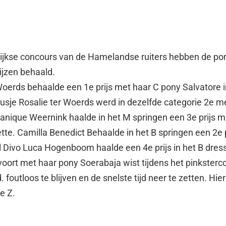
rlijkse concours van de Hamelandse ruiters hebben de po
ijzen behaald.
Woerds behaalde een 1e prijs met haar C pony Salvatore i
zusje Rosalie ter Woerds werd in dezelfde categorie 2e m
anique Weernink haalde in het M springen een 3e prijs m
te. Camilla Benedict Behaalde in het B springen een 2e p
l Divo Luca Hogenboom haalde een 4e prijs in het B dres
voort met haar pony Soerabaja wist tijdens het pinkster
. foutloos te blijven en de snelste tijd neer te zetten. Hie
e Z.