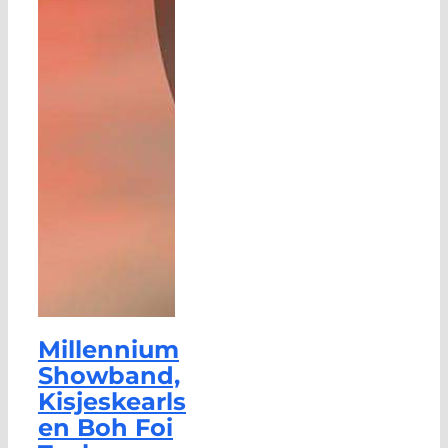
Millennium
Showband,
Kisjeskearls
en Boh Foi