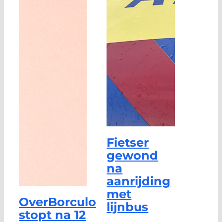
Fietser
gewond
na
aanrijding
met
OverBorculo
lijnbus
stopt na 12