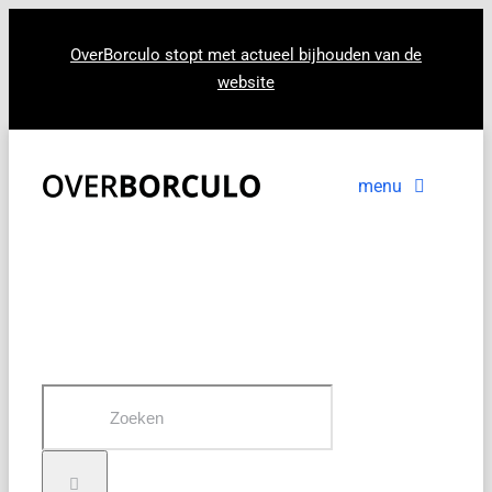
Ga
naar
OverBorculo stopt met actueel bijhouden van de
website
inhoud
menu
Voorpagina
Nieuws
In beeld
Zoeken
naar: