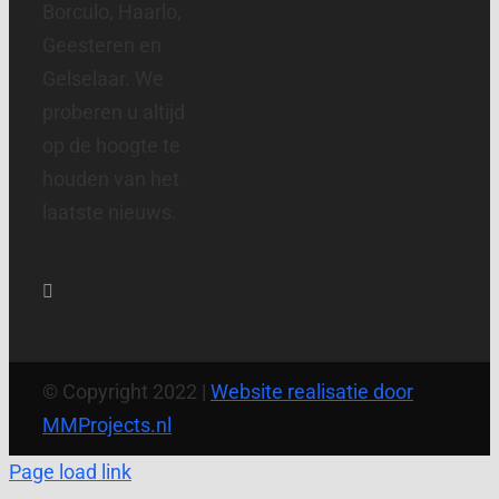
Borculo, Haarlo,
Geesteren en
Gelselaar. We
proberen u altijd
op de hoogte te
houden van het
laatste nieuws.
© Copyright 2022 |
Website realisatie door
MMProjects.nl
Page load link