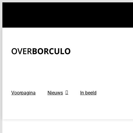
Ga
naar
inhoud
Voorpagina
Nieuws
In beeld