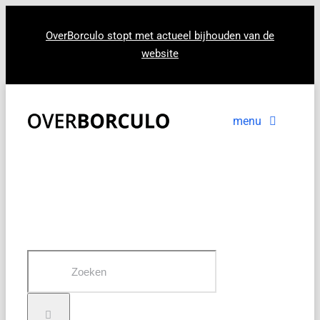
Ga
naar
OverBorculo stopt met actueel bijhouden van de
website
inhoud
menu
Voorpagina
Nieuws
In beeld
Zoeken
naar: