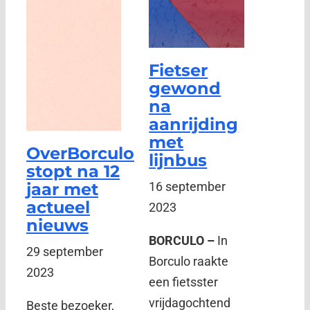
Fietser
gewond
na
aanrijding
met
OverBorculo
lijnbus
stopt na 12
jaar met
16 september
actueel
2023
nieuws
BORCULO –
In
29 september
Borculo raakte
2023
een fietsster
vrijdagochtend
Beste bezoeker,