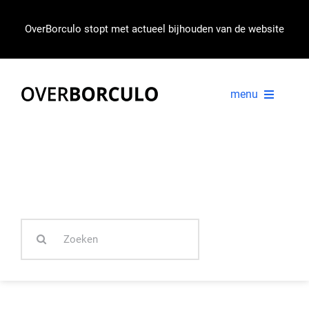
Ga
naar
OverBorculo stopt met actueel bijhouden van de website
inhoud
menu
VOORPAGINA
NIEUWS
Zoeken
IN BEELD
naar: