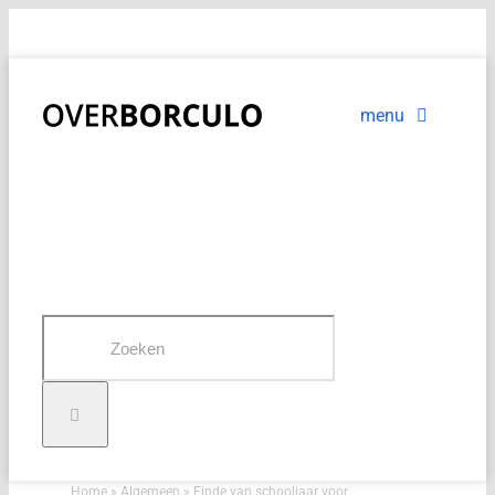
Ga
OverBorculo stopt met actueel bijhouden van de website
naar
inhoud
menu
Voorpagina
Nieuws
In beeld
Zoeken
naar:
Home
»
Algemeen
»
Einde van schooljaar voor