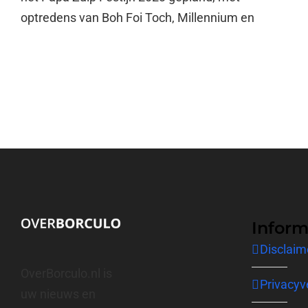
optredens van Boh Foi Toch, Millennium en
Inform
Disclaim
OverBorculo.nl is
Privacyv
uw nieuws en