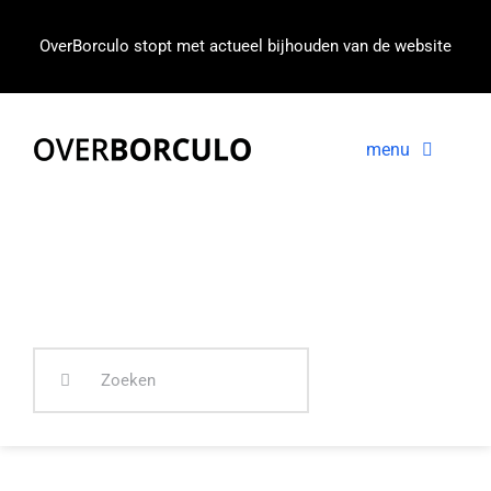
Ga
naar
OverBorculo stopt met actueel bijhouden van de website
inhoud
menu
Voorpagina
Nieuws
In beeld
Zoeken
naar: