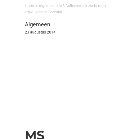
Home
»
Algemeen
»
MS Collecteweek zoekt meer
vrijwilligers in Borculo!
Algemeen
23 augustus 2014
MS