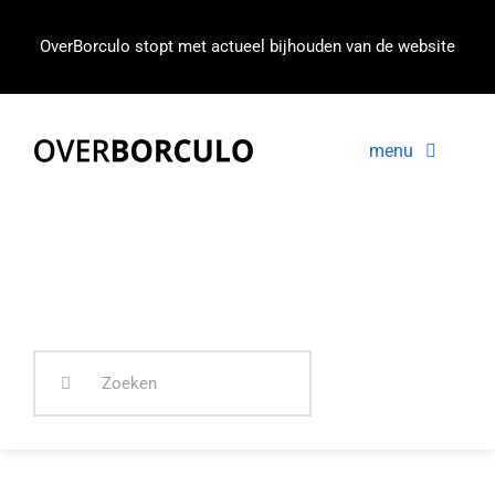
Ga
naar
OverBorculo stopt met actueel bijhouden van de website
inhoud
menu
Voorpagina
Nieuws
In beeld
Zoeken
naar: