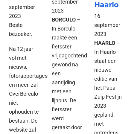
september
Haarlo
september
2023
16
2023
BORCULO –
september
Beste
In Borculo
2023
bezoeker,
raakte een
HAARLO –
fietsster
Na 12 jaar
In Haarlo
vrijdagochtend
vol met
staat een
gewond na
nieuws,
nieuwe
een
fotorapportages
editie van
aanrijding
en meer, zal
het Papa
met een
OverBorculo
Zuip Festijn
lijnbus. De
niet
2023
fietsster
ophouden te
gepland,
werd
bestaan. De
met
geraakt door
website zal
optredens