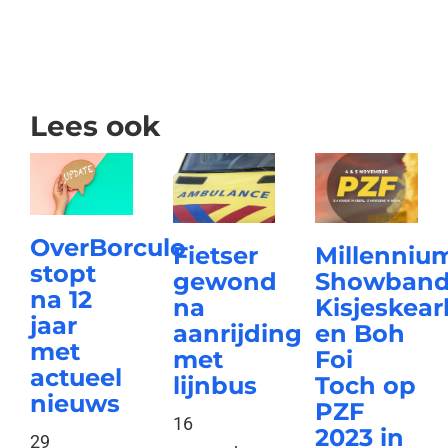
Lees ook
OverBorculo
Fietser
Millenniu
stopt
gewond
Showband
na 12
na
Kisjeskear
jaar
aanrijding
en Boh
met
met
Foi
actueel
lijnbus
Toch op
nieuws
PZF
16
2023 in
29