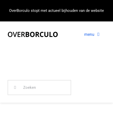
Ga
naar
OverBorculo stopt met actueel bijhouden van de website
inhoud
menu
Voorpagina
Nieuws
In beeld
Zoeken
naar: