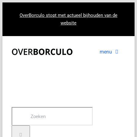
Ga
naar
OverBorculo stopt met actueel bijhouden van de
website
inhoud
menu
Voorpagina
Nieuws
In beeld
Zoeken
naar: