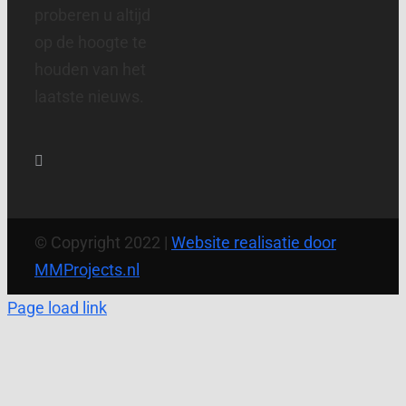
proberen u altijd
op de hoogte te
houden van het
laatste nieuws.
© Copyright 2022 |
Website realisatie door
MMProjects.nl
Page load link