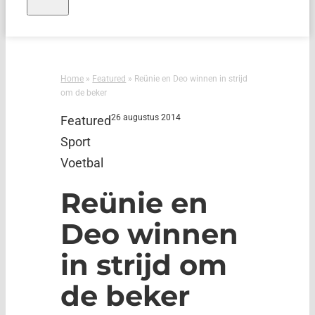
Home
»
Featured
»
Reünie en Deo winnen in strijd
om de beker
26 augustus 2014
Featured
Sport
Voetbal
Reünie en
Deo winnen
in strijd om
de beker