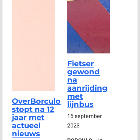
Fietser
gewond
na
aanrijding
met
OverBorculo
lijnbus
stopt na 12
jaar met
16 september
actueel
2023
nieuws