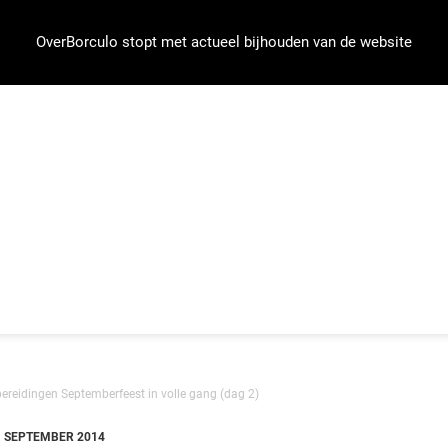
OverBorculo stopt met actueel bijhouden van de website
bereidingen Septemberfeest in volle gang (dag 2)
1 SEPTEMBER 2014