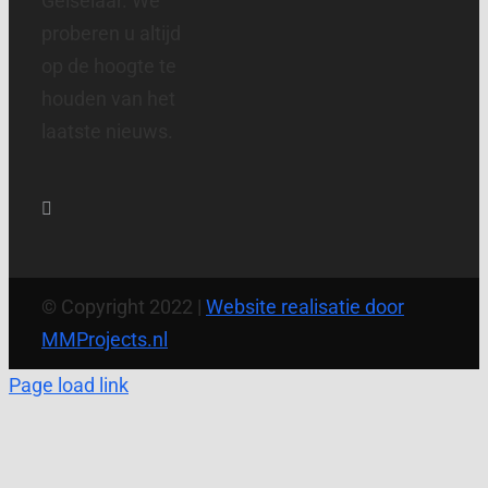
Gelselaar. We
proberen u altijd
op de hoogte te
houden van het
laatste nieuws.
© Copyright 2022 |
Website realisatie door
MMProjects.nl
Page load link