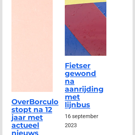
Fietser
gewond
na
aanrijding
met
OverBorculo
lijnbus
stopt na 12
jaar met
16 september
actueel
2023
nieuws