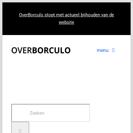
Ga
naar
OverBorculo stopt met actueel bijhouden van de
website
inhoud
menu
Voorpagina
Nieuws
In beeld
Zoeken
naar: