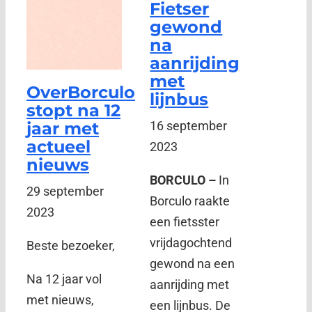
Fietser
gewond
na
aanrijding
met
OverBorculo
lijnbus
stopt na 12
jaar met
16 september
actueel
2023
nieuws
BORCULO –
In
29 september
Borculo raakte
2023
een fietsster
vrijdagochtend
Beste bezoeker,
gewond na een
Na 12 jaar vol
aanrijding met
met nieuws,
een lijnbus. De