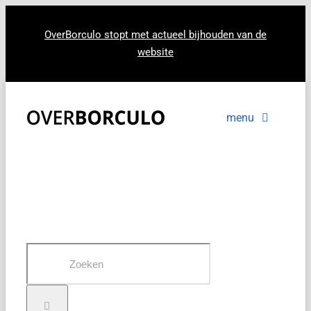
Ga
naar
OverBorculo stopt met actueel bijhouden van de
website
inhoud
menu
Voorpagina
Nieuws
In beeld
Zoeken
naar: