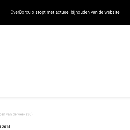
OverBorculo stopt met actueel bijhouden van de website
agen van de week (36)
R 2014