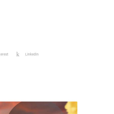
terest
LinkedIn