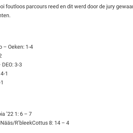
i foutloos parcours reed en dit werd door de jury gewa
nten.
o – Oeken: 1-4
2
 DEO: 3-3
 4-1
-1
a ’22 1: 6 – 7
 Nääs/R’bleekCottus 8: 14 – 4