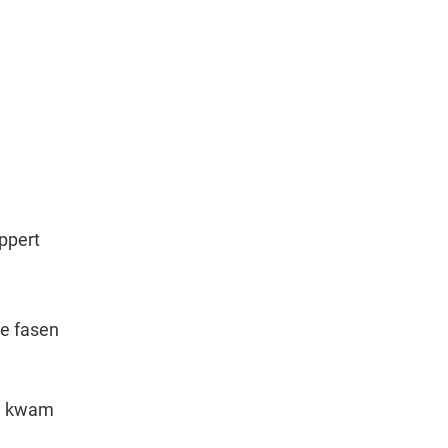
ppert
de fasen
ze kwam