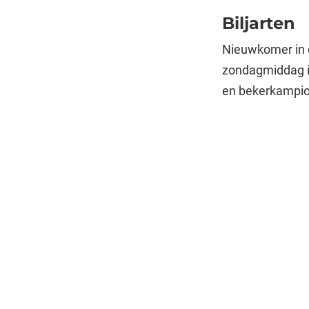
Biljarten
Nieuwkomer in d
zondagmiddag in
en bekerkampio