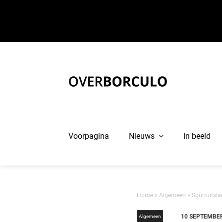
Ga
naar
inhoud
Voorpagina
Nieuws
In beeld
Home
»
Algemeen
»
Sportuitsl
10 SEPTEMBE
Algemeen