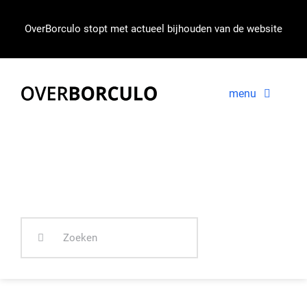
Ga
naar
OverBorculo stopt met actueel bijhouden van de website
inhoud
menu
VOORPAGINA
NIEUWS
Zoeken
IN BEELD
naar: