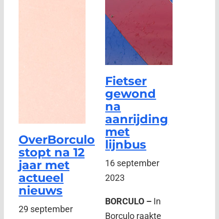
Fietser
gewond
na
aanrijding
met
OverBorculo
lijnbus
stopt na 12
jaar met
16 september
actueel
2023
nieuws
BORCULO –
In
29 september
Borculo raakte