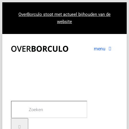
Ga
naar
OverBorculo stopt met actueel bijhouden van de
website
inhoud
menu
Voorpagina
Nieuws
In beeld
Zoeken
naar: