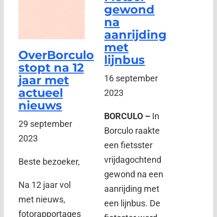
gewond
na
aanrijding
met
OverBorculo
lijnbus
stopt na 12
jaar met
16 september
actueel
2023
nieuws
BORCULO –
In
29 september
Borculo raakte
2023
een fietsster
vrijdagochtend
Beste bezoeker,
gewond na een
Na 12 jaar vol
aanrijding met
met nieuws,
een lijnbus. De
fotorapportages