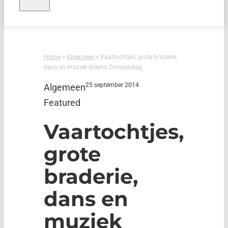
Home
»
Algemeen
»
Vaartochtjes, grote braderie,
dans en muziek tijdens Zompendag
25 september 2014
Algemeen
Featured
Vaartochtjes,
grote
braderie,
dans en
muziek