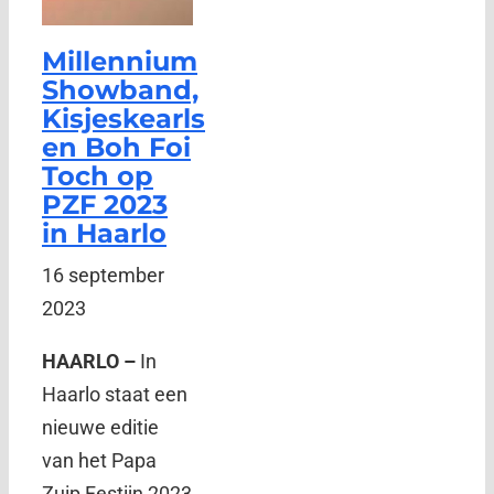
Millennium
Showband,
Kisjeskearls
en Boh Foi
Toch op
PZF 2023
in Haarlo
16 september
2023
HAARLO –
In
Haarlo staat een
nieuwe editie
van het Papa
Zuip Festijn 2023