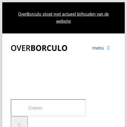
Ga
naar
OverBorculo stopt met actueel bijhouden van de
website
inhoud
menu
Voorpagina
Nieuws
In beeld
Zoeken
naar: