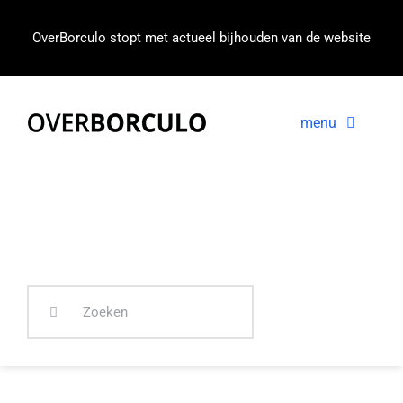
Ga
naar
OverBorculo stopt met actueel bijhouden van de website
inhoud
menu
Voorpagina
Nieuws
In beeld
Zoeken
naar: