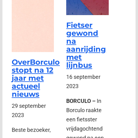
Fietser
gewond
na
aanrijding
met
OverBorculo
lijnbus
stopt na 12
jaar met
16 september
actueel
2023
nieuws
BORCULO –
In
29 september
Borculo raakte
2023
een fietsster
vrijdagochtend
Beste bezoeker,
gewond na een