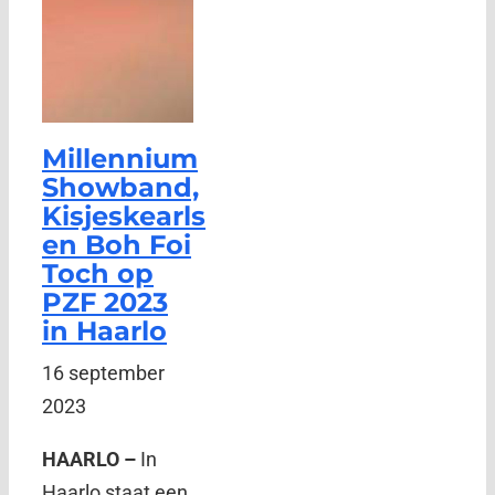
Millennium
Showband,
Kisjeskearls
en Boh Foi
Toch op
PZF 2023
in Haarlo
16 september
2023
HAARLO –
In
Haarlo staat een