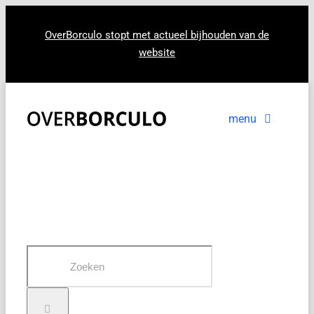
Ga
naar
OverBorculo stopt met actueel bijhouden van de
website
inhoud
menu
Voorpagina
Nieuws
In beeld
Zoeken
naar: