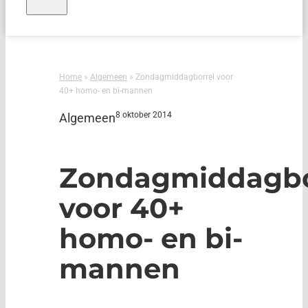
Home
»
Algemeen
»
Zondagmiddagborrel voor
40+ homo- en bi-mannen
8 oktober 2014
Algemeen
Zondagmiddagbo
voor 40+
homo- en bi-
mannen