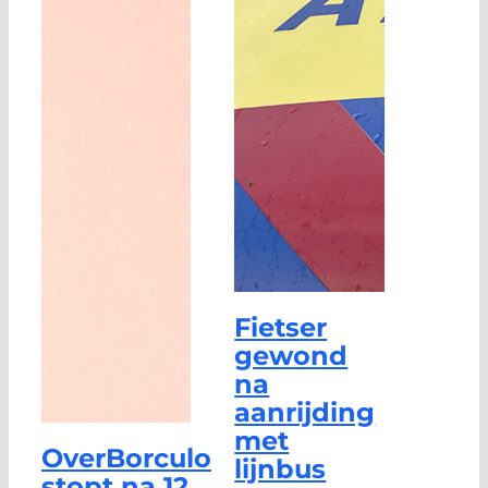
Fietser
gewond
na
aanrijding
met
OverBorculo
lijnbus
stopt na 12