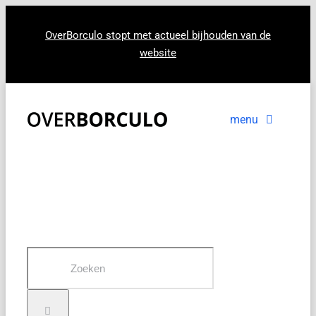
Ga
naar
OverBorculo stopt met actueel bijhouden van de
website
inhoud
menu
Voorpagina
Nieuws
In beeld
Zoeken
naar: