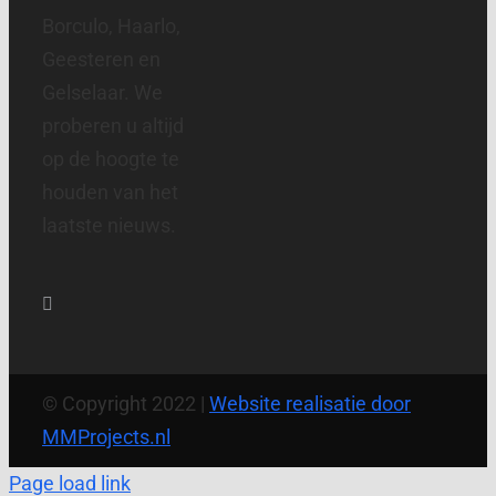
Borculo, Haarlo,
Geesteren en
Gelselaar. We
proberen u altijd
op de hoogte te
houden van het
laatste nieuws.
© Copyright 2022 |
Website realisatie door
MMProjects.nl
Page load link