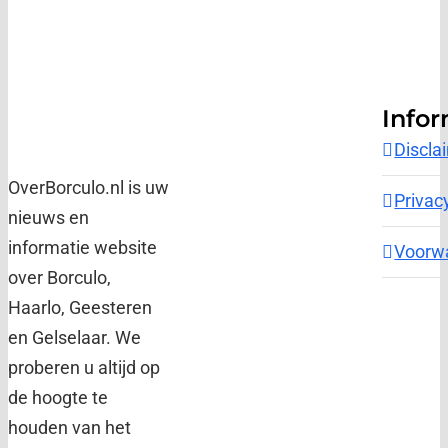
Infor
Discla
OverBorculo.nl is uw
Privac
nieuws en
informatie website
Voorw
over Borculo,
Haarlo, Geesteren
en Gelselaar. We
proberen u altijd op
de hoogte te
houden van het