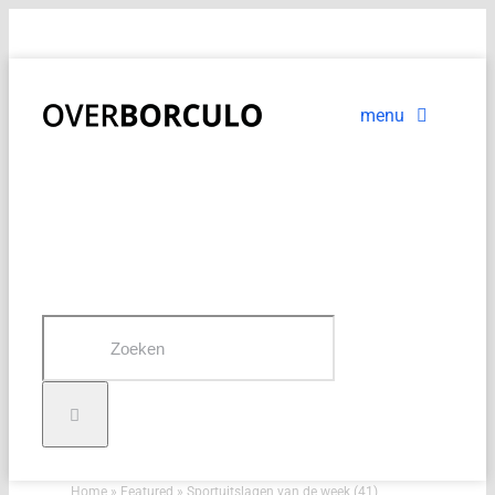
Ga
OverBorculo stopt met actueel bijhouden van de website
naar
inhoud
menu
Voorpagina
Nieuws
In beeld
Zoeken
naar:
Home
»
Featured
»
Sportuitslagen van de week (41)