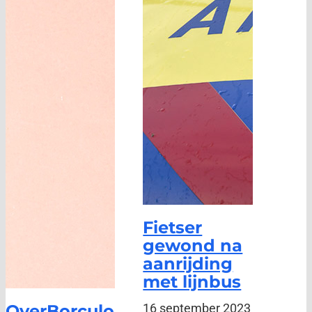
Fietser
gewond na
aanrijding
met lijnbus
OverBorculo
16 september 2023