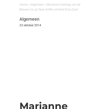
Home
»
Algemeen
»
Marianne Holtslag van de
Blauwe Lis op Open koffie ochtend Erve Zurel
Algemeen
23 oktober 2014
Marianne