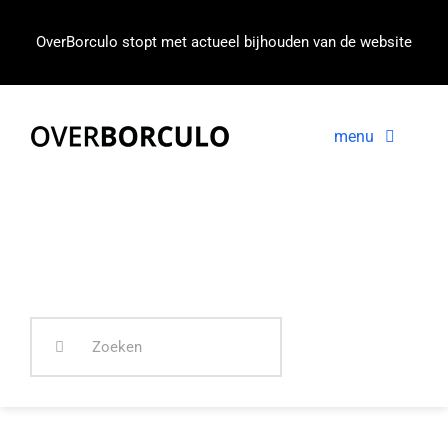
Ga
naar
OverBorculo stopt met actueel bijhouden van de website
inhoud
menu
Voorpagina
Nieuws
In beeld
Zoeken
naar: