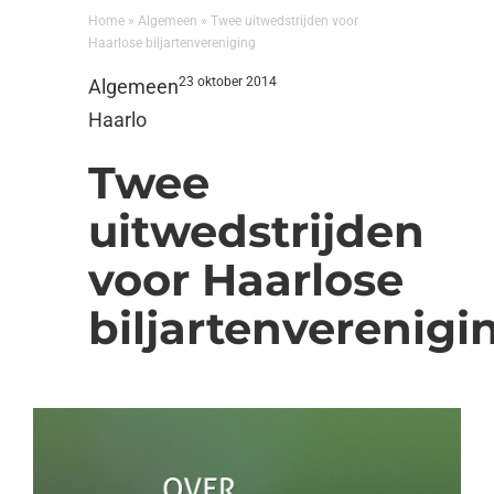
Home
»
Algemeen
»
Twee uitwedstrijden voor
Haarlose biljartenvereniging
23 oktober 2014
Algemeen
Haarlo
Twee
uitwedstrijden
voor Haarlose
biljartenverenigi