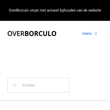
Ga
naar
OverBorculo stopt met actueel bijhouden van de website
inhoud
menu
Voorpagina
Nieuws
In beeld
Zoeken
naar: