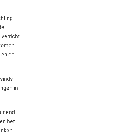
chting
de
verricht
 komen
 en de
 sinds
ingen in
teunend
 en het
anken.