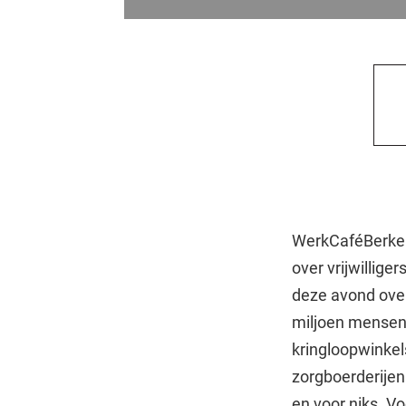
WerkCaféBerkel
over vrijwillig
deze avond over 
miljoen mensen d
kringloopwinkel
zorgboerderijen
en voor niks. V