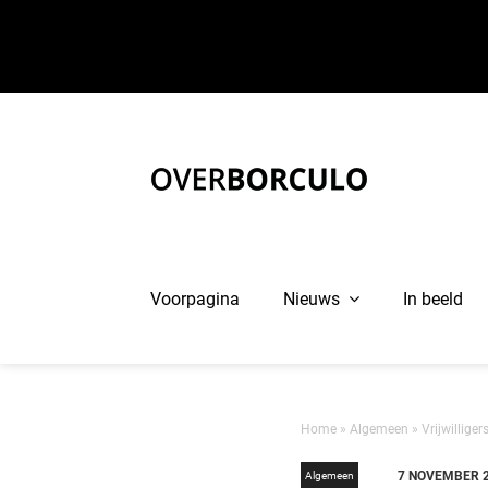
Ga
naar
inhoud
Voorpagina
Nieuws
In beeld
Home
»
Algemeen
»
Vrijwillige
7 NOVEMBER 
Algemeen