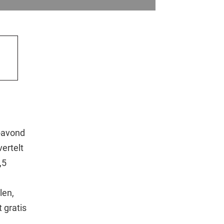
-avond
vertelt
,5
len,
 gratis