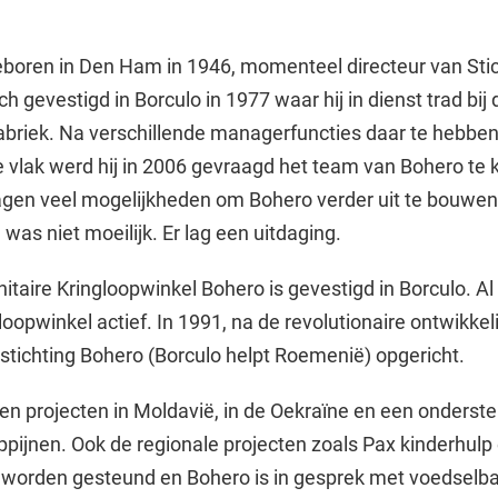
eboren in Den Ham in 1946, momenteel directeur van Sti
ch gevestigd in Borculo in 1977 waar hij in dienst trad bij 
briek. Na verschillende managerfuncties daar te hebben 
ke vlak werd hij in 2006 gevraagd het team van Bohero te
lagen veel mogelijkheden om Bohero verder uit te bouwen
was niet moeilijk. Er lag een uitdaging.
itaire Kringloopwinkel Bohero is gevestigd in Borculo. Al
loopwinkel actief. In 1991, na de revolutionaire ontwikkel
stichting Bohero (Borculo helpt Roemenië) opgericht.
en projecten in Moldavië, in de Oekraïne en een onders
lippijnen. Ook de regionale projecten zoals Pax kinderhulp
s worden gesteund en Bohero is in gesprek met voedselb