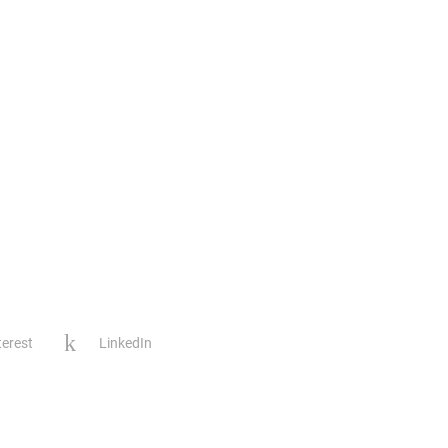
terest
LinkedIn