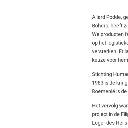
Allard Podde, g
Bohero, heeft zi
Weiproducten fa
op het logistie
versterken. Er 
keuze voor hem 
Stichting Human
1983 is de kring
Roemenië is de 
Het vervolg war
project in de Fi
Leger des Heil