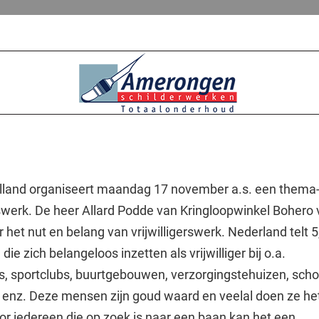
land organiseert maandag 17 november a.s. een thema
erswerk. De heer Allard Podde van Kringloopwinkel Bohero 
het nut en belang van vrijwilligerswerk. Nederland telt 5
ie zich belangeloos inzetten als vrijwilliger bij o.a.
s, sportclubs, buurtgebouwen, verzorgingstehuizen, scho
 enz. Deze mensen zijn goud waard en veelal doen ze het
oor iedereen die op zoek is naar een baan kan het een