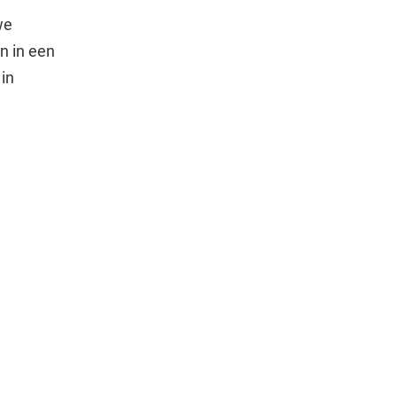
we
n in een
 in