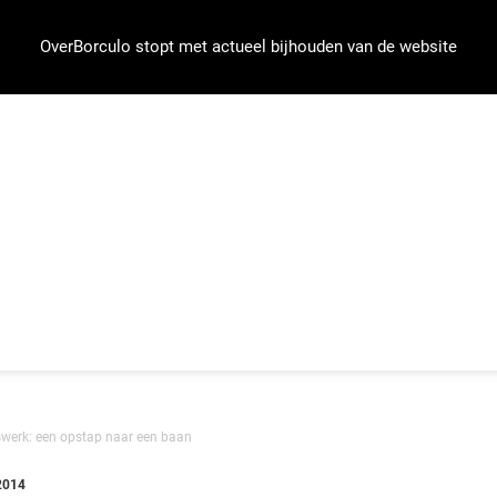
OverBorculo stopt met actueel bijhouden van de website
rswerk: een opstap naar een baan
2014