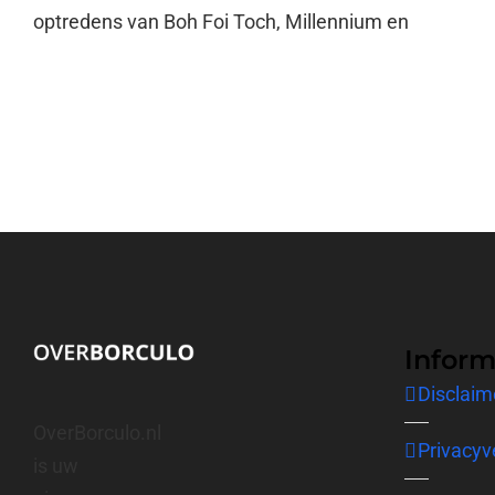
optredens van Boh Foi Toch, Millennium en
Inform
Disclaim
OverBorculo.nl
Privacyv
is uw