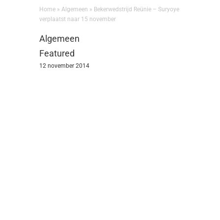
Home
»
Algemeen
»
Bekerwedstrijd Reünie – Suryoye
verplaatst naar 15 november
Algemeen
Featured
12 november 2014