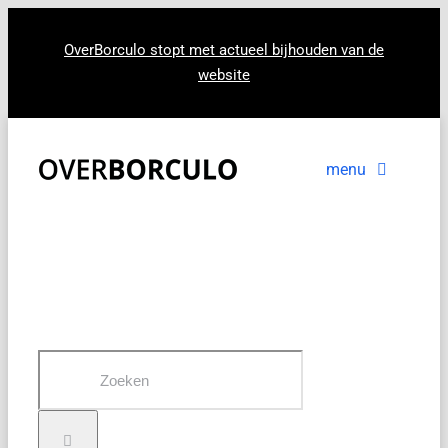
Ga
naar
OverBorculo stopt met actueel bijhouden van de
website
inhoud
menu
Voorpagina
Nieuws
In beeld
Zoeken
naar: