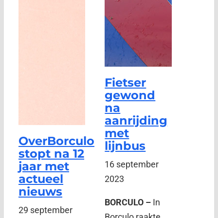
Fietser
gewond
na
aanrijding
met
OverBorculo
lijnbus
stopt na 12
jaar met
16 september
actueel
2023
nieuws
BORCULO –
In
29 september
Borculo raakte