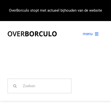
Ga
naar
OverBorculo stopt met actueel bijhouden van de website
inhoud
menu
VOORPAGINA
NIEUWS
Zoeken
IN BEELD
naar: