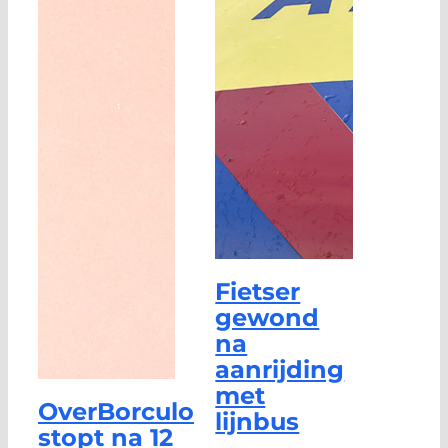
Fietser
gewond
na
aanrijding
met
OverBorculo
lijnbus
stopt na 12