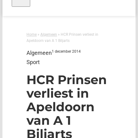
Home
»
Algemeen
»
HCR Prinsen verliest in
Apeldoorn van A 1 Biljarts
1 december 2014
Algemeen
Sport
HCR Prinsen
verliest in
Apeldoorn
van A 1
Biljarts