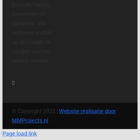
Borculo, Haarlo,
Geesteren en
Gelselaar. We
proberen u altijd
op de hoogte te
houden van het
laatste nieuws.
© Copyright 2022 |
Website realisatie door
MMProjects.nl
Page load link