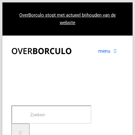
Ga
naar
OverBorculo stopt met actueel bijhouden van de
website
inhoud
menu
Voorpagina
Nieuws
In beeld
Zoeken
naar: