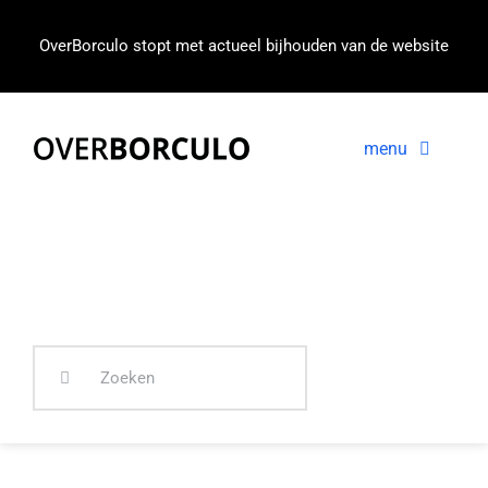
Ga
naar
OverBorculo stopt met actueel bijhouden van de website
inhoud
menu
Voorpagina
Nieuws
In beeld
Zoeken
naar: