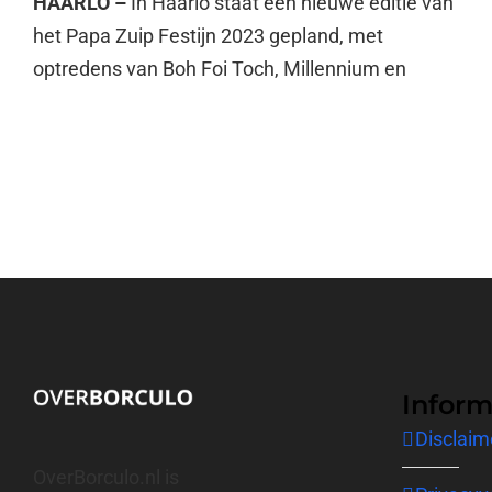
HAARLO –
In Haarlo staat een nieuwe editie van
het Papa Zuip Festijn 2023 gepland, met
optredens van Boh Foi Toch, Millennium en
Inform
Disclaim
OverBorculo.nl is