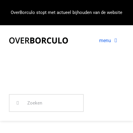
Ga
naar
OverBorculo stopt met actueel bijhouden van de website
inhoud
menu
Voorpagina
Nieuws
In beeld
Zoeken
naar: