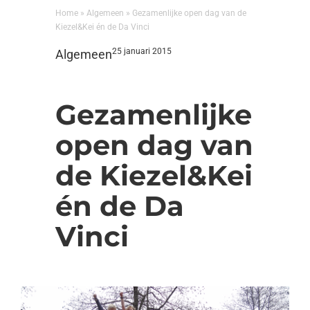
Home
»
Algemeen
»
Gezamenlijke open dag van de
Kiezel&Kei én de Da Vinci
25 januari 2015
Algemeen
Gezamenlijke
open dag van
de Kiezel&Kei
én de Da
Vinci