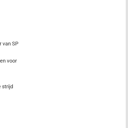
r van SP
gen voor
strijd