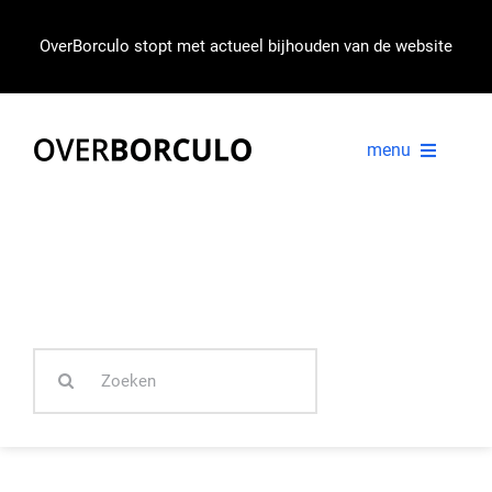
Ga
naar
OverBorculo stopt met actueel bijhouden van de website
inhoud
menu
VOORPAGINA
NIEUWS
Zoeken
IN BEELD
naar: