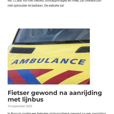
Na 12 jaar vol met nieuws, fotorapportages en meer, zal OverBorculo
niet ophouden te bestaan. De website zal
Fietser gewond na aanrijding
met lijnbus
16 september 2023
In Borculo raakte een fietsster vrijdagochtend gewond na een aanrijding