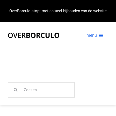
Ga
naar
OverBorculo stopt met actueel bijhouden van de website
inhoud
menu
VOORPAGINA
NIEUWS
Zoeken
IN BEELD
naar: