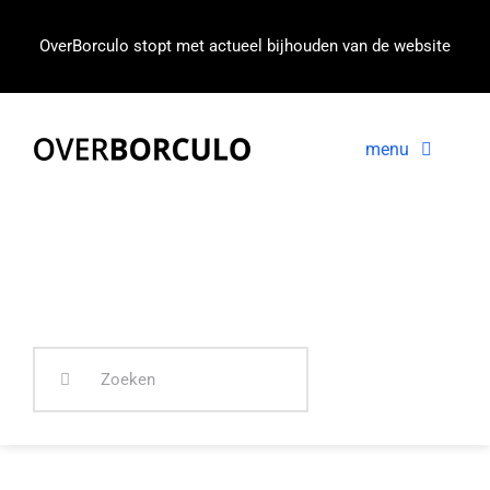
Ga
naar
OverBorculo stopt met actueel bijhouden van de website
inhoud
menu
Voorpagina
Nieuws
In beeld
Zoeken
naar: