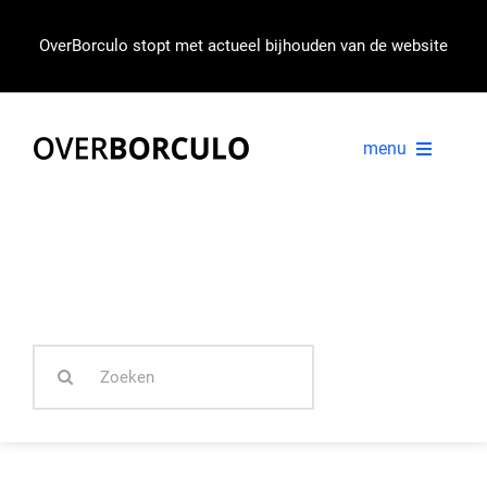
Ga
naar
OverBorculo stopt met actueel bijhouden van de website
inhoud
menu
VOORPAGINA
NIEUWS
Zoeken
IN BEELD
naar: