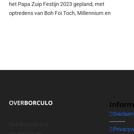
het Papa Zuip Festijn 2023 gepland, met
optredens van Boh Foi Toch, Millennium en
Inform
Disclaim
OverBorculo.nl is
Privacyv
uw nieuws en