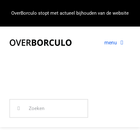
Ga
naar
OverBorculo stopt met actueel bijhouden van de website
inhoud
menu
Voorpagina
Nieuws
In beeld
Zoeken
naar: