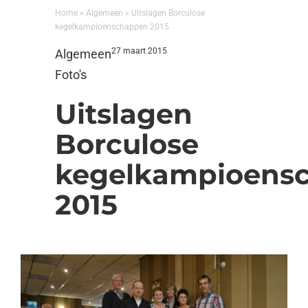
Home
»
Algemeen
»
Uitslagen Borculose
kegelkampioenschappen 2015
27 maart 2015
Algemeen
Foto's
Uitslagen
Borculose
kegelkampioens
2015