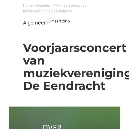
Home
»
Algemeen
»
Voorjaarsconcert van
muziekvereniging De Eendracht
30 maart 2015
Algemeen
Voorjaarsconcert
van
muziekverenigin
De Eendracht