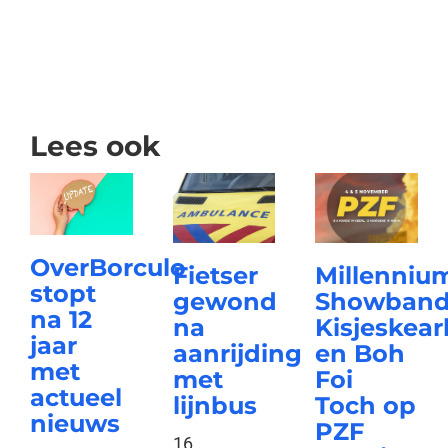
Lees ook
OverBorculo
Fietser
Millenniu
stopt
gewond
Showband
na 12
na
Kisjeskear
jaar
aanrijding
en Boh
met
met
Foi
actueel
lijnbus
Toch op
nieuws
PZF
16