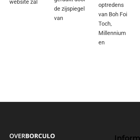
website zal
optredens
de zijspiegel
van Boh Foi
van
Toch,
Millennium
en
Inform