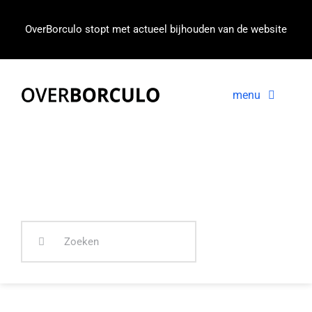
Ga
naar
OverBorculo stopt met actueel bijhouden van de website
inhoud
menu
Voorpagina
Nieuws
In beeld
Zoeken
naar: