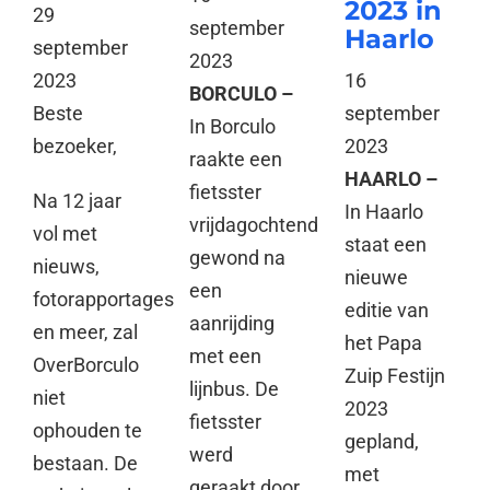
2023 in
29
september
Haarlo
september
2023
16
2023
BORCULO –
september
Beste
In Borculo
2023
bezoeker,
raakte een
HAARLO –
fietsster
Na 12 jaar
In Haarlo
vrijdagochtend
vol met
staat een
gewond na
nieuws,
nieuwe
een
fotorapportages
editie van
aanrijding
en meer, zal
het Papa
met een
OverBorculo
Zuip Festijn
lijnbus. De
niet
2023
fietsster
ophouden te
gepland,
werd
bestaan. De
met
geraakt door