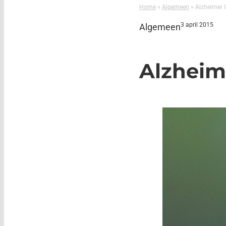
Home
»
Algemeen
»
Alzheimer C
3 april 2015
Algemeen
Alzheime