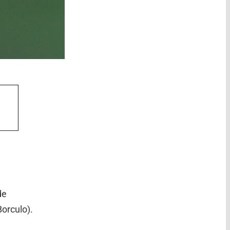
de
orculo).