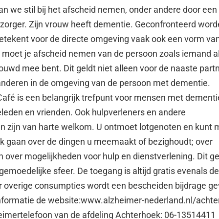
n we stil bij het afscheid nemen, onder andere door een
zorger. Zijn vrouw heeft dementie. Geconfronteerd wor
etekent voor de directe omgeving vaak ook een vorm van 
je moet je afscheid nemen van de persoon zoals iemand al
ouwd mee bent. Dit geldt niet alleen voor de naaste partn
anderen in de omgeving van de persoon met dementie.
afé is een belangrijk trefpunt voor mensen met dementi
ieleden en vrienden. Ook hulpverleners en andere
n zijn van harte welkom. U ontmoet lotgenoten en kunt 
ek gaan over de dingen u meemaakt of bezighoudt; over
n over mogelijkheden voor hulp en dienstverlening. Dit g
gemoedelijke sfeer. De toegang is altijd gratis evenals de
r overige consumpties wordt een bescheiden bijdrage g
informatie de website:www.alzheimer-nederland.nl/achte
eimertelefoon van de afdeling Achterhoek: 06-13514411