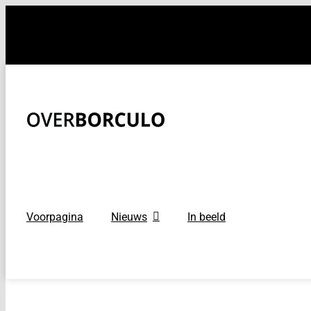
Ga
naar
inhoud
Voorpagina
Nieuws
In beeld