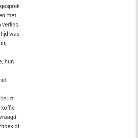
 gesprek
den met
verlies.
tijd was
er,
e, hun
met
ebeurt
 koffie
evraagd.
rhoek of