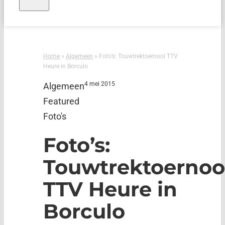
Home
»
Algemeen
»
Foto’s: Touwtrektoernooi TTV
Heure in Borculo
4 mei 2015
Algemeen
Featured
Foto's
Foto’s:
Touwtrektoernoo
TTV Heure in
Borculo