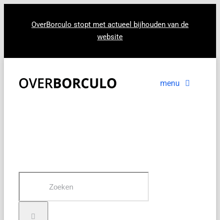
Ga
naar
OverBorculo stopt met actueel bijhouden van de
website
inhoud
menu
Voorpagina
Nieuws
In beeld
Zoeken
naar: