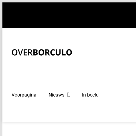
Ga
naar
inhoud
Voorpagina
Nieuws
In beeld