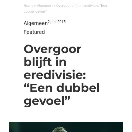
Home
»
Algemeen
»
Overgoor blijft in eredivisie: “Een
dubbel gevoel”
2 juni 2015
Algemeen
Featured
Overgoor
blijft in
eredivisie:
“Een dubbel
gevoel”