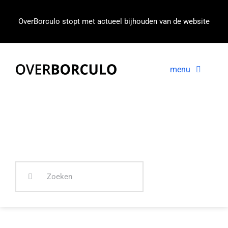
Ga
naar
OverBorculo stopt met actueel bijhouden van de website
inhoud
menu
Voorpagina
Nieuws
In beeld
Zoeken
naar: