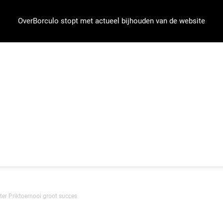
OverBorculo stopt met actueel bijhouden van de website
ter Priktoernooi groot succes