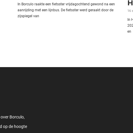
H
In Borculo raakte een fietsster vrijdagochtend gewond na een
aanrijding met een lijnbus. De fietsster werd geraakt door de
16 
zijspiegel van
In 
202
en
 over Borculo,
jd op de hoogte