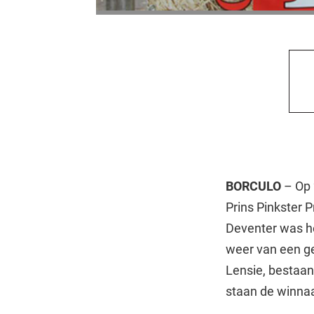
BORCULO
– Op 
Prins Pinkster 
Deventer was he
weer van een ge
Lensie, bestaan
staan de winna