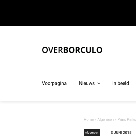
Ga
naar
inhoud
Voorpagina
Nieuws
In beeld
Home
»
Algemeen
»
Prins Pinks
3 JUNI 2015
Algemeen