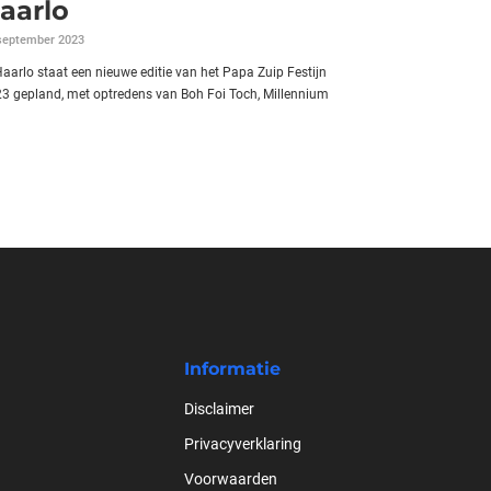
aarlo
september 2023
Haarlo staat een nieuwe editie van het Papa Zuip Festijn
3 gepland, met optredens van Boh Foi Toch, Millennium
Informatie
Disclaimer
Privacyverklaring
Voorwaarden