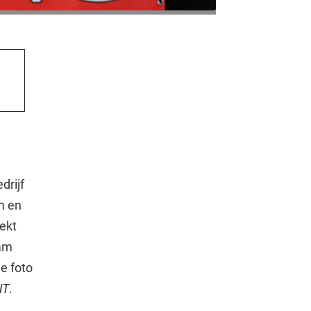
drijf
m en
eekt
eam
de foto
NT
.