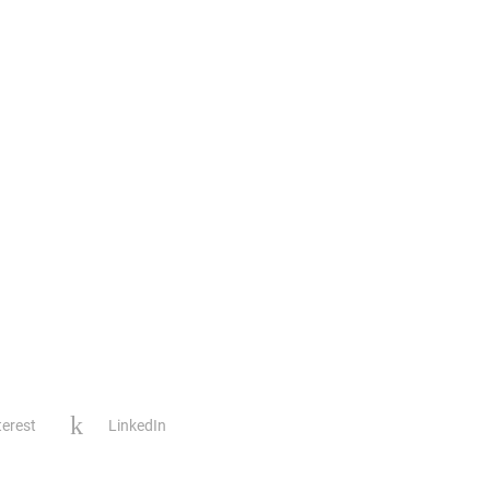
terest
LinkedIn