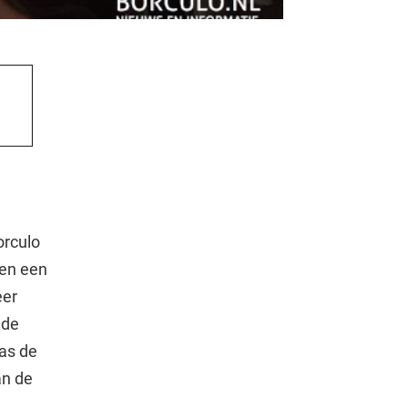
orculo
sen een
eer
 de
as de
an de