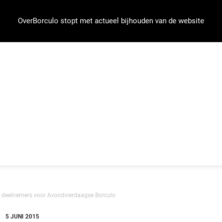
OverBorculo stopt met actueel bijhouden van de website
el deelnemers voor Avondvierdaagse Borculo
5 JUNI 2015