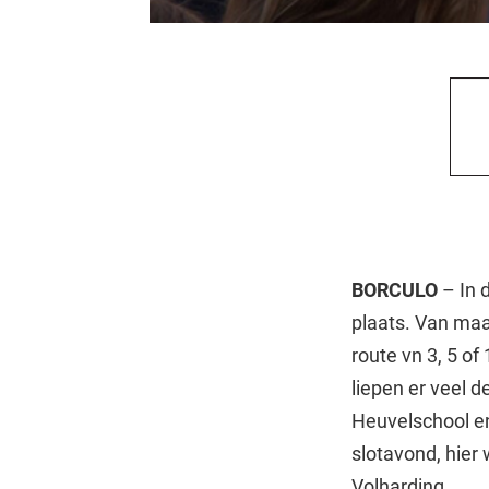
BORCULO
– In 
plaats. Van ma
route vn 3, 5 o
liepen er veel
Heuvelschool e
slotavond, hier
Volharding.