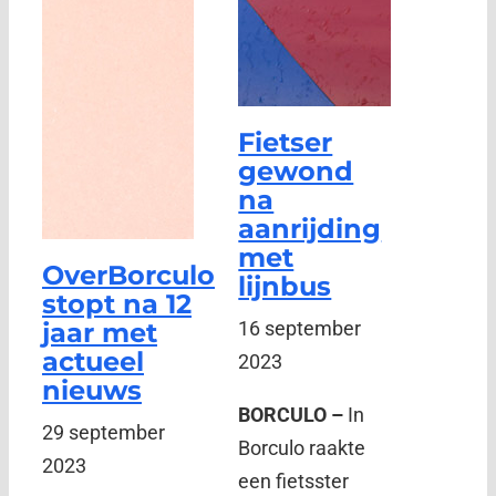
Fietser
gewond
na
aanrijding
met
OverBorculo
lijnbus
stopt na 12
jaar met
16 september
actueel
2023
nieuws
BORCULO –
In
29 september
Borculo raakte
2023
een fietsster