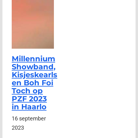
Millennium
Showband,
Kisjeskearls
en Boh Foi
Toch op
PZF 2023
in Haarlo
16 september
2023