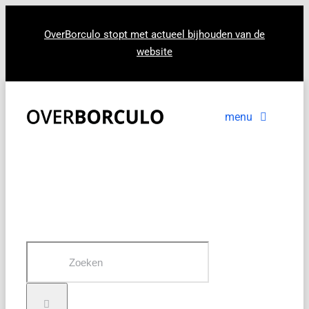
Ga
naar
OverBorculo stopt met actueel bijhouden van de
website
inhoud
menu
Voorpagina
Nieuws
In beeld
Zoeken
naar: