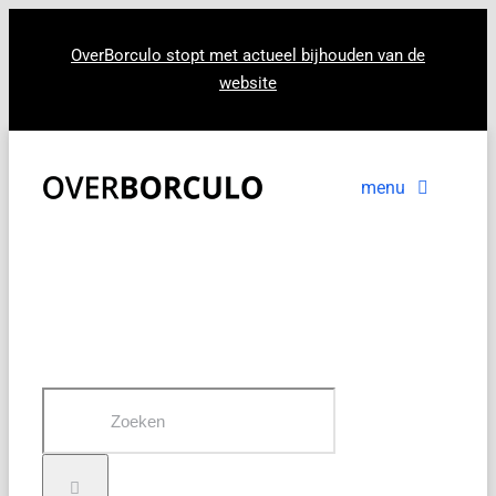
Ga
naar
OverBorculo stopt met actueel bijhouden van de
website
inhoud
menu
Voorpagina
Nieuws
In beeld
Zoeken
naar: