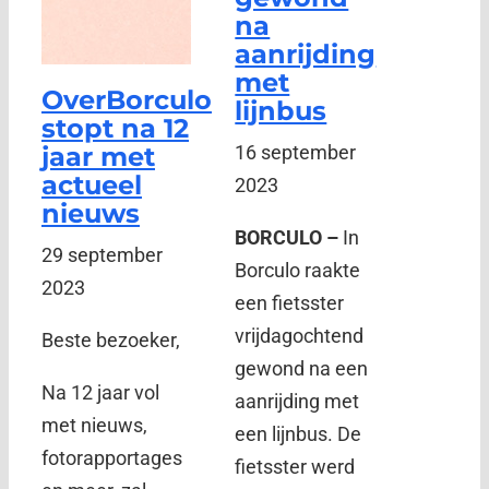
na
aanrijding
met
OverBorculo
lijnbus
stopt na 12
jaar met
16 september
actueel
2023
nieuws
BORCULO –
In
29 september
Borculo raakte
2023
een fietsster
vrijdagochtend
Beste bezoeker,
gewond na een
Na 12 jaar vol
aanrijding met
met nieuws,
een lijnbus. De
fotorapportages
fietsster werd