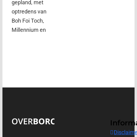
gepland, met
optredens van
Boh Foi Toch,
Millennium en
Inform
Disclaime