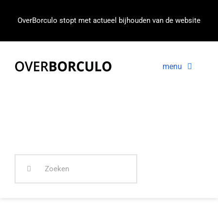
Ga
naar
OverBorculo stopt met actueel bijhouden van de website
inhoud
menu
Voorpagina
Nieuws
In beeld
Zoeken
naar: