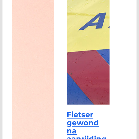
Fietser
gewond
na
aanrijding