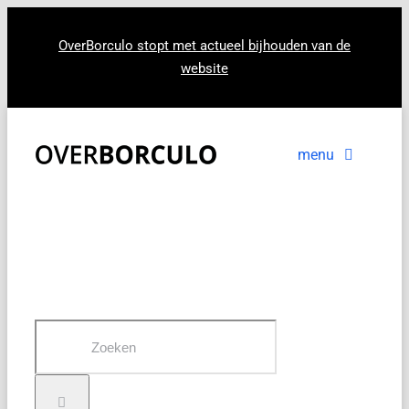
Ga
naar
OverBorculo stopt met actueel bijhouden van de
website
inhoud
menu
Voorpagina
Nieuws
In beeld
Zoeken
naar: