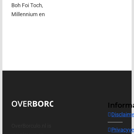
Boh Foi Toch,
Millennium en
Inform
Disclaime
OverBorculo.nl is
Privacyve