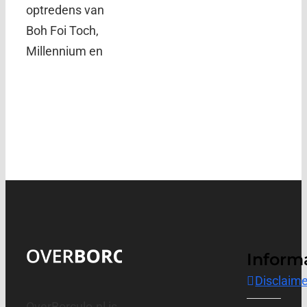
optredens van
Boh Foi Toch,
Millennium en
Inform
Disclaime
OverBorculo.nl is