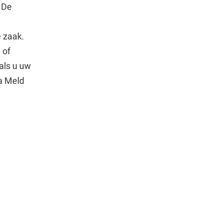
. De
e zaak.
 of
als u uw
ia Meld