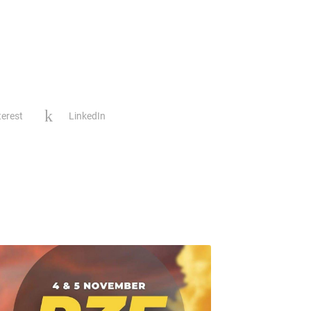
terest
LinkedIn