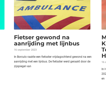
Fietser gewond na
M
aanrijding met lijnbus
K
T
16 september 2023
H
In Borculo raakte een fietsster vrijdagochtend gewond na een
aanrijding met een lijnbus. De fietsster werd geraakt door de
16 
zijspiegel van
In 
202
en