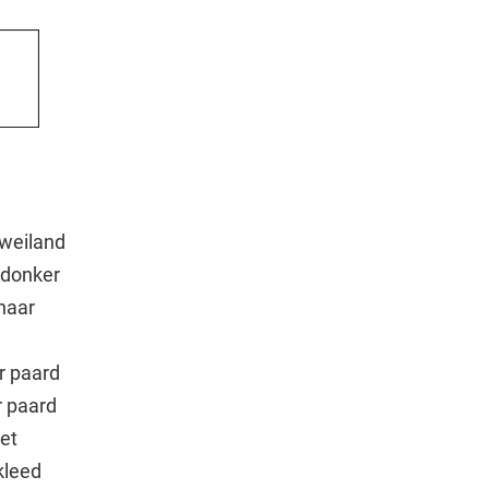
 weiland
 donker
 naar
r paard
r paard
et
kleed