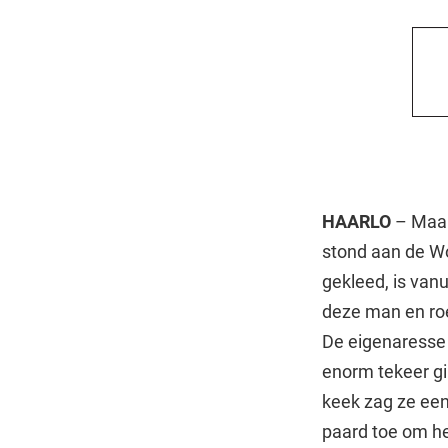
HAARLO
– Maan
stond aan de Wo
gekleed, is vanu
deze man en roe
De eigenaresse 
enorm tekeer gi
keek zag ze ee
paard toe om hem