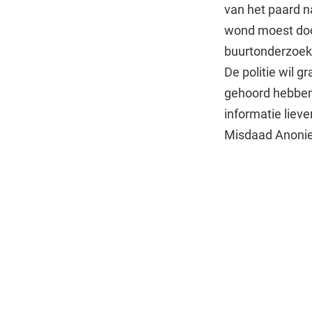
van het paard n
wond moest door
buurtonderzoek 
De politie wil 
gehoord hebben.
informatie liev
Misdaad Anoni