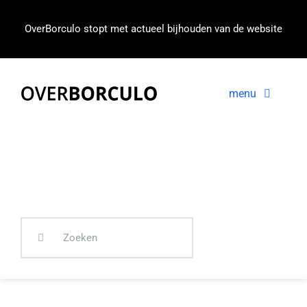
Ga
naar
OverBorculo stopt met actueel bijhouden van de website
inhoud
menu
Voorpagina
Nieuws
In beeld
Zoeken
naar: